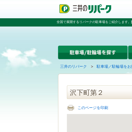
ペ
ペ
こ
ペ
ー
ー
こ
ー
ジ
ジ
か
ジ
の
内
ら
の
全国で展開するリパークの駐車場をご紹介します。
先
を
本
先
頭
移
文
頭
で
動
で
へ
す
す
す
戻
る
る
た
め
の
現
の
三井のリパーク
駐車場／駐輪場をお
リ
在
ペ
ン
の
ー
ク
ペ
ジ
で
ー
で
沢下町第２
す
ジ
す
グ
は
ロ
このページを印刷
ー
バ
ル
ナ
ビ