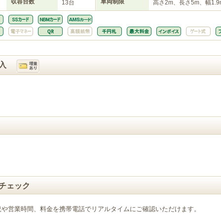
収容台数
車両制限
13台
高さ2m、長さ5m、幅1.9
入
チェック
況や営業時間、料金を携帯電話でリアルタイムにご確認いただけます。