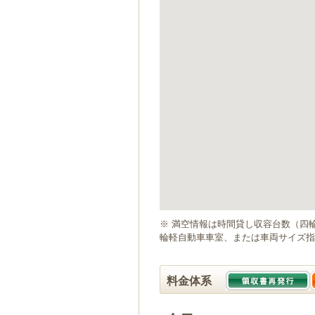
ゲ
ー
シ
ョ
ン
へ
移
動
し
ま
す
本
文
へ
移
動
※ 満空情報は時間貸し収容台数（四
し
輪軽自動車車室、または車両サイズ指
ま
す
料金体系