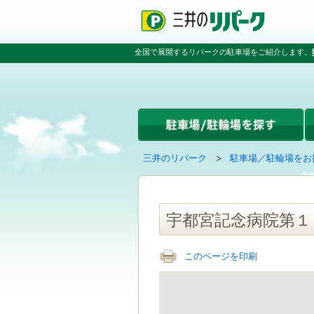
ペ
ペ
こ
ペ
ー
ー
こ
ー
ジ
ジ
か
ジ
の
内
ら
の
全国で展開するリパークの駐車場をご紹介します。
先
を
本
先
頭
移
文
頭
で
動
で
へ
す
す
す
戻
る
る
た
め
の
現
の
三井のリパーク
駐車場／駐輪場をお
リ
在
ペ
ン
の
ー
ク
ペ
ジ
で
ー
で
宇都宮記念病院第１
す
ジ
す
グ
は
ロ
このページを印刷
ー
バ
ル
ナ
ビ