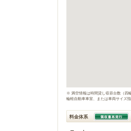
ゲ
ー
シ
ョ
ン
へ
移
動
し
ま
す
本
文
へ
移
動
※ 満空情報は時間貸し収容台数（四
し
輪軽自動車車室、または車両サイズ指
ま
す
料金体系