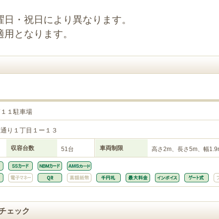
曜日・祝日により異なります。
適用となります。
第１１駐車場
大通り１丁目１ー１３
収容台数
車両制限
51台
高さ2m、長さ5m、幅1.9
チェック