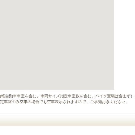
輪軽自動車車室を含む、車両サイズ指定車室数を含む、バイク置場は含まず
定車室のみ空車の場合でも空車表示されますので、ご承知おきください。