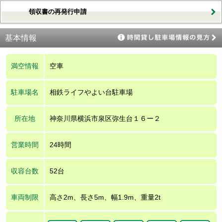
領収書の再発行申請
基本情報
満空情報
空車
駐車場名
相鉄ライフやよい台駐車場
所在地
神奈川県横浜市泉区弥生台１６ー２
営業時間
24時間
収容台数
52台
車両制限
高さ2m、長さ5m、幅1.9m、重量2t