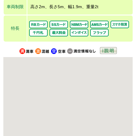
車両制限
高さ2m、長さ5m、幅1.9m、重量2t
特長