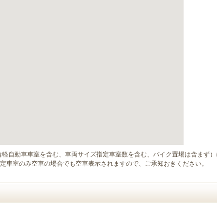
輪軽自動車車室を含む、車両サイズ指定車室数を含む、バイク置場は含まず
定車室のみ空車の場合でも空車表示されますので、ご承知おきください。