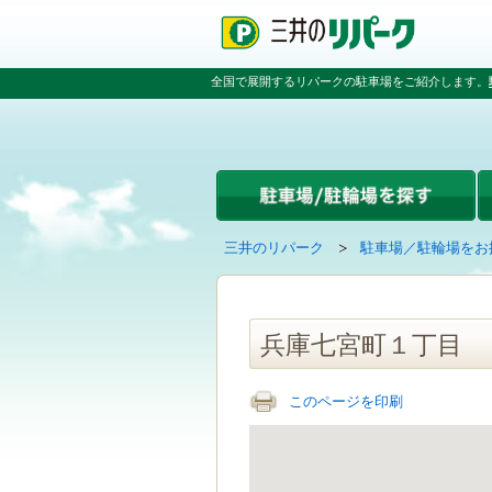
ペ
ペ
こ
ペ
ー
ー
こ
ー
ジ
ジ
か
ジ
の
内
ら
の
全国で展開するリパークの駐車場をご紹介します。
先
を
本
先
頭
移
文
頭
で
動
で
へ
す
す
す
戻
る
る
た
め
の
現
の
三井のリパーク
駐車場／駐輪場をお
リ
在
ペ
ン
の
ー
ク
ペ
ジ
で
ー
で
兵庫七宮町１丁目
す
ジ
す
グ
は
ロ
このページを印刷
ー
バ
ル
ナ
ビ