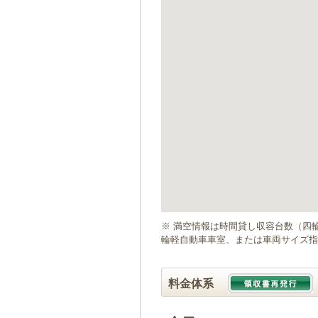
ゲ
ー
シ
ョ
ン
へ
移
動
し
ま
す
本
文
へ
移
動
※ 満空情報は時間貸し収容台数（四
し
輪軽自動車車室、または車両サイズ指
ま
す
料金体系