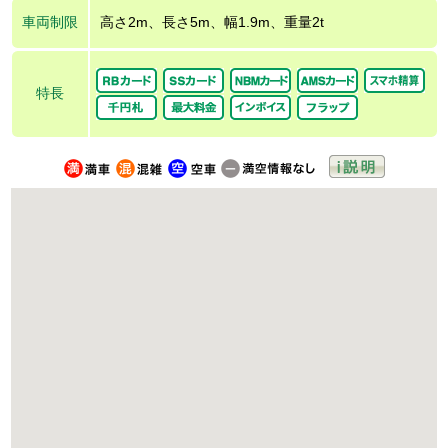
車両制限
高さ2m、長さ5m、幅1.9m、重量2t
特長