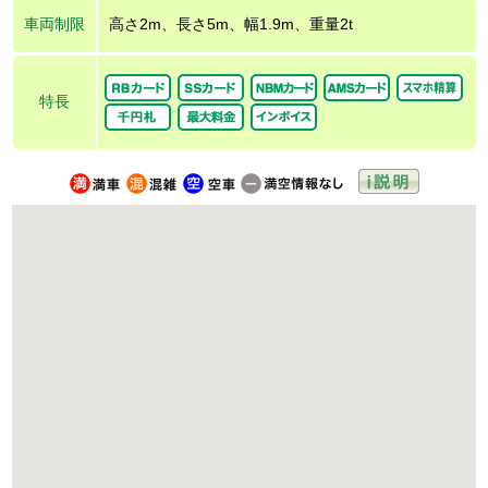
車両制限
高さ2m、長さ5m、幅1.9m、重量2t
特長