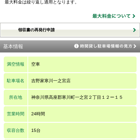
最大料金は繰り返し適用となります。
領収書の再発行申請
基本情報
満空情報
空車
駐車場名
吉野家寒川一之宮店
所在地
神奈川県高座郡寒川町一之宮２丁目１２ー１５
営業時間
24時間
収容台数
15台