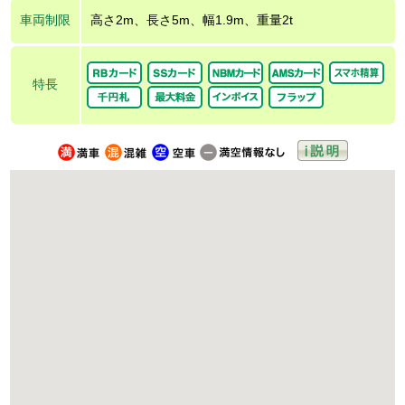
車両制限
高さ2m、長さ5m、幅1.9m、重量2t
特長