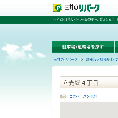
ペ
ペ
こ
ペ
ー
ー
こ
ー
ジ
ジ
か
ジ
の
内
ら
の
全国で展開するリパークの駐車場をご紹介します。
先
を
本
先
頭
移
文
頭
で
動
で
へ
す
す
す
戻
る
る
た
め
の
現
の
三井のリパーク
駐車場／駐輪場をお
リ
在
ペ
ン
の
ー
ク
ペ
ジ
で
ー
で
立売堀４丁目
す
ジ
す
グ
は
ロ
このページを印刷
ー
バ
ル
ナ
ビ