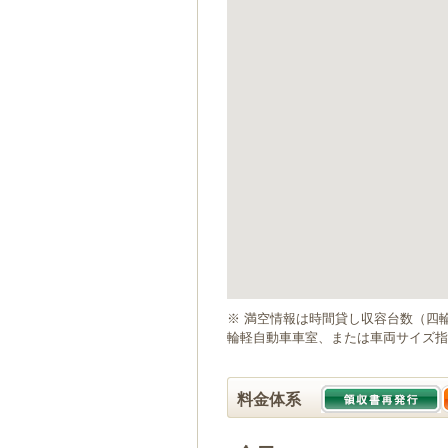
ゲ
ー
シ
ョ
ン
へ
移
動
し
ま
す
本
文
へ
移
動
※ 満空情報は時間貸し収容台数（四
し
輪軽自動車車室、または車両サイズ指
ま
す
料金体系