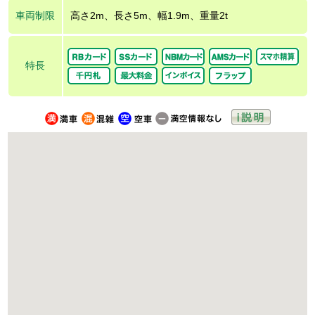
車両制限
高さ2m、長さ5m、幅1.9m、重量2t
特長