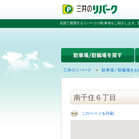
ペ
ペ
こ
ペ
ー
ー
こ
ー
ジ
ジ
か
ジ
の
内
ら
の
全国で展開するリパークの駐車場をご紹介します。
先
を
本
先
頭
移
文
頭
で
動
で
へ
す
す
す
戻
る
る
た
め
の
現
の
三井のリパーク
駐車場／駐輪場をお
リ
在
ペ
ン
の
ー
ク
ペ
ジ
で
ー
で
南千住６丁目
す
ジ
す
グ
は
ロ
このページを印刷
ー
バ
ル
ナ
ビ