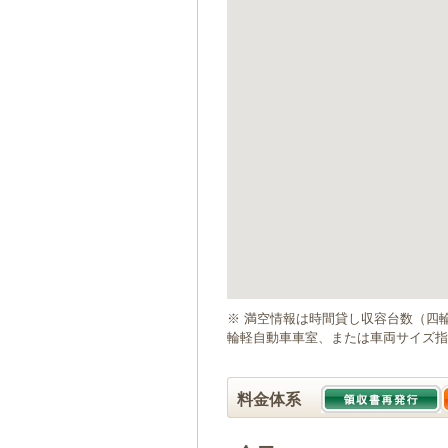
ゲ
ー
シ
ョ
ン
へ
移
動
し
ま
す
本
文
へ
移
動
※ 満空情報は時間貸し収容台数（四
し
輪軽自動車車室、または車両サイズ指
ま
す
料金体系