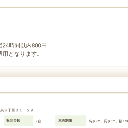
24時間以内800円
適用となります。
３
大泉６丁目３１ー２９
収容台数
車両制限
7台
高さ2m、長さ5m、幅1.9