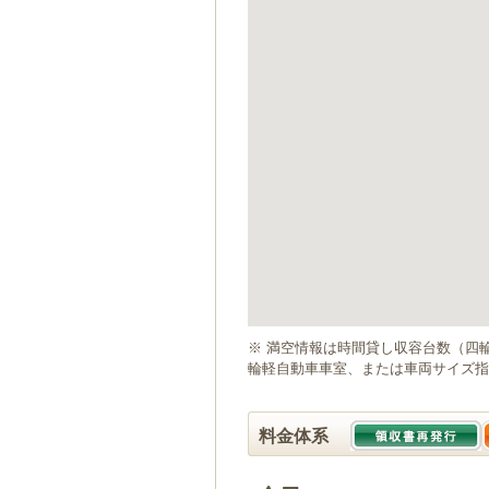
ゲ
ー
シ
ョ
ン
へ
移
動
し
ま
す
本
文
へ
移
動
※ 満空情報は時間貸し収容台数（四
し
輪軽自動車車室、または車両サイズ指
ま
す
料金体系