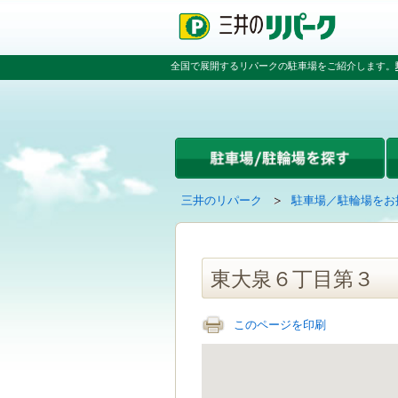
ペ
ペ
こ
ペ
ー
ー
こ
ー
ジ
ジ
か
ジ
の
内
ら
の
全国で展開するリパークの駐車場をご紹介します。
先
を
本
先
頭
移
文
頭
で
動
で
へ
す
す
す
戻
る
る
た
め
の
現
の
三井のリパーク
駐車場／駐輪場をお
リ
在
ペ
ン
の
ー
ク
ペ
ジ
で
ー
で
東大泉６丁目第３
す
ジ
す
グ
は
ロ
このページを印刷
ー
バ
ル
ナ
ビ