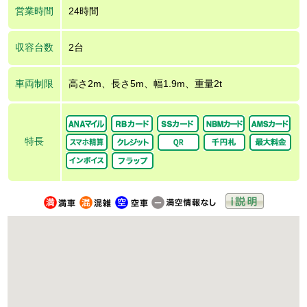
営業時間
24時間
収容台数
2台
車両制限
高さ2m、長さ5m、幅1.9m、重量2t
特長