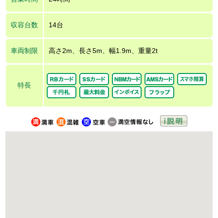
収容台数
14台
車両制限
高さ2m、長さ5m、幅1.9m、重量2t
特長