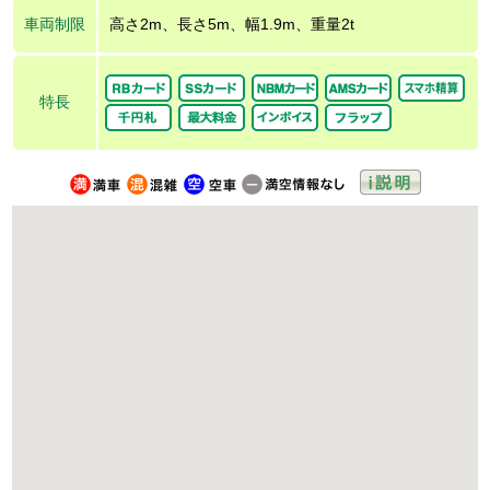
車両制限
高さ2m、長さ5m、幅1.9m、重量2t
特長