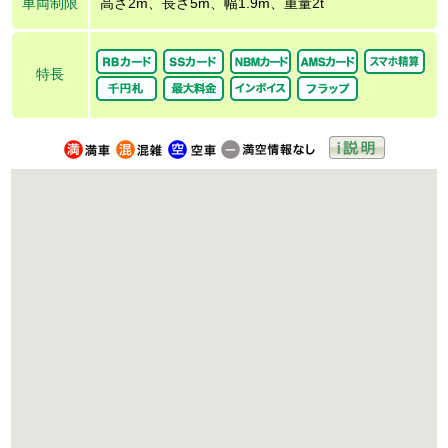
車両制限
高さ2m、長さ5m、幅1.9m、重量2t
特長