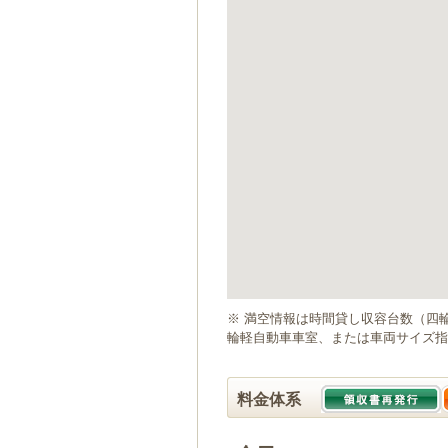
ゲ
ー
シ
ョ
ン
へ
移
動
し
ま
す
本
文
へ
移
動
※ 満空情報は時間貸し収容台数（四
し
輪軽自動車車室、または車両サイズ指
ま
す
料金体系