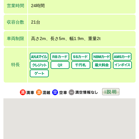
営業時間
24時間
収容台数
21台
車両制限
高さ2m、長さ5m、幅1.9m、重量2t
特長