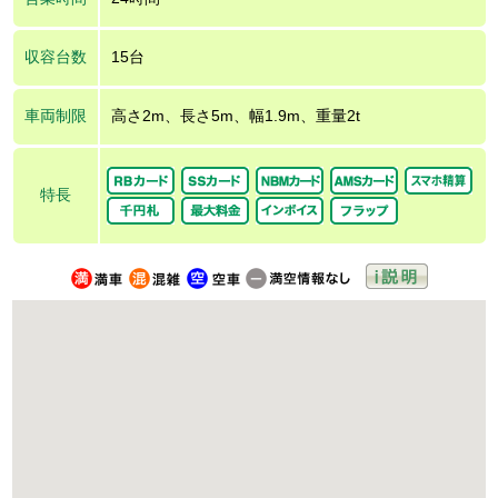
収容台数
15台
車両制限
高さ2m、長さ5m、幅1.9m、重量2t
特長