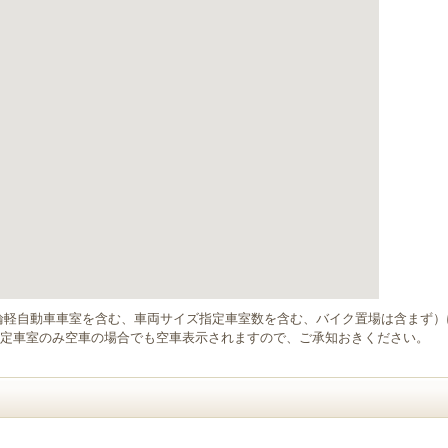
輪軽自動車車室を含む、車両サイズ指定車室数を含む、バイク置場は含まず
定車室のみ空車の場合でも空車表示されますので、ご承知おきください。