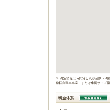
ゲ
ー
シ
ョ
ン
へ
移
動
し
ま
す
本
文
へ
移
動
※ 満空情報は時間貸し収容台数（四
し
輪軽自動車車室、または車両サイズ指
ま
す
料金体系