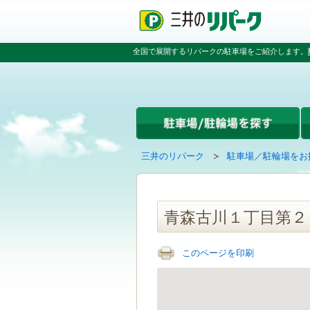
ペ
ペ
こ
ペ
ー
ー
こ
ー
ジ
ジ
か
ジ
の
内
ら
の
全国で展開するリパークの駐車場をご紹介します。
先
を
本
先
頭
移
文
頭
で
動
で
へ
す
す
す
戻
る
る
た
め
の
現
の
三井のリパーク
駐車場／駐輪場をお
リ
在
ペ
ン
の
ー
ク
ペ
ジ
で
ー
で
青森古川１丁目第２
す
ジ
す
グ
は
ロ
このページを印刷
ー
バ
ル
ナ
ビ