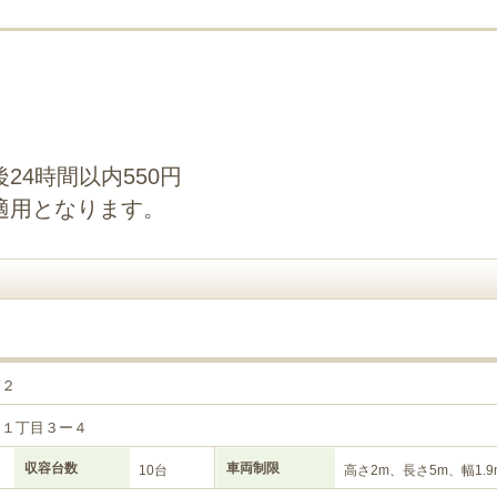
24時間以内550円
適用となります。
第２
川１丁目３ー４
収容台数
車両制限
10台
高さ2m、長さ5m、幅1.9