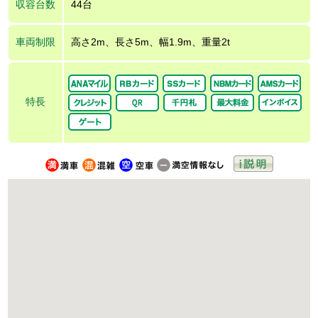
収容台数
44台
車両制限
高さ2m、長さ5m、幅1.9m、重量2t
特長