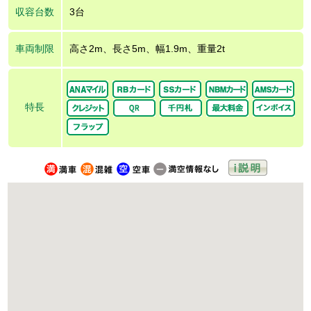
収容台数
3台
車両制限
高さ2m、長さ5m、幅1.9m、重量2t
特長