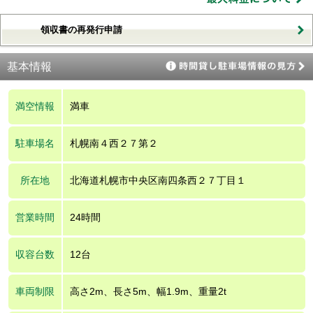
領収書の再発行申請
基本情報
満空情報
満車
駐車場名
札幌南４西２７第２
所在地
北海道札幌市中央区南四条西２７丁目１
営業時間
24時間
収容台数
12台
車両制限
高さ2m、長さ5m、幅1.9m、重量2t