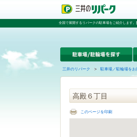
ペ
ペ
こ
ペ
ー
ー
こ
ー
ジ
ジ
か
ジ
の
内
ら
の
全国で展開するリパークの駐車場をご紹介します。
先
を
本
先
頭
移
文
頭
で
動
で
へ
す
す
す
戻
る
る
た
め
の
現
の
三井のリパーク
駐車場／駐輪場をお
リ
在
ペ
ン
の
ー
ク
ペ
ジ
で
ー
で
高殿６丁目
す
ジ
す
グ
は
ロ
このページを印刷
ー
バ
ル
ナ
ビ