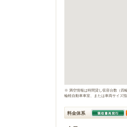
ゲ
ー
シ
ョ
ン
へ
移
動
し
ま
す
本
文
へ
移
動
※ 満空情報は時間貸し収容台数（四
し
輪軽自動車車室、または車両サイズ指
ま
す
料金体系