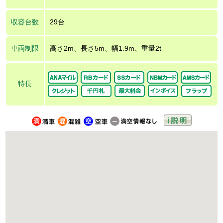
収容台数
29台
車両制限
高さ2m、長さ5m、幅1.9m、重量2t
特長