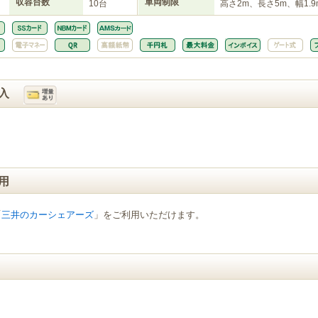
収容台数
車両制限
10台
高さ2m、長さ5m、幅1.9
入
用
「
三井のカーシェアーズ
」をご利用いただけます。