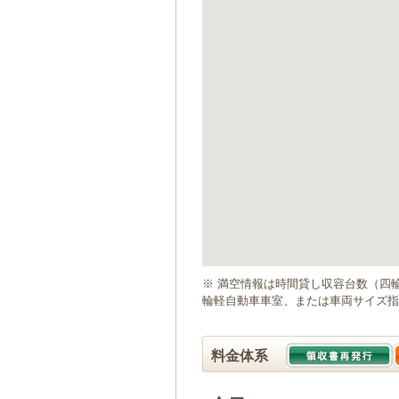
ゲ
ー
シ
ョ
ン
へ
移
動
し
ま
す
本
文
へ
移
動
※ 満空情報は時間貸し収容台数（四
し
輪軽自動車車室、または車両サイズ指
ま
す
料金体系