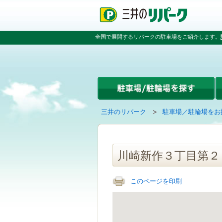
ペ
ペ
こ
ペ
ー
ー
こ
ー
ジ
ジ
か
ジ
の
内
ら
の
全国で展開するリパークの駐車場をご紹介します。
先
を
本
先
頭
移
文
頭
で
動
で
へ
す
す
す
戻
る
る
た
め
の
現
の
三井のリパーク
駐車場／駐輪場をお
リ
在
ペ
ン
の
ー
ク
ペ
ジ
で
ー
で
川崎新作３丁目第２
す
ジ
す
グ
は
ロ
このページを印刷
ー
バ
ル
ナ
ビ