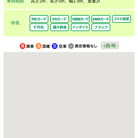
車両制限
高さ2m、長さ5m、幅1.9m、重量2t
特長