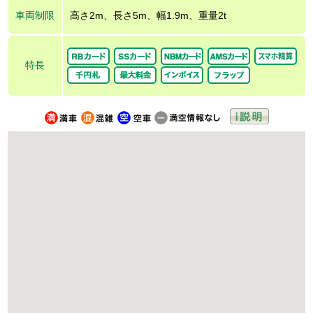
車両制限
高さ2m、長さ5m、幅1.9m、重量2t
特長