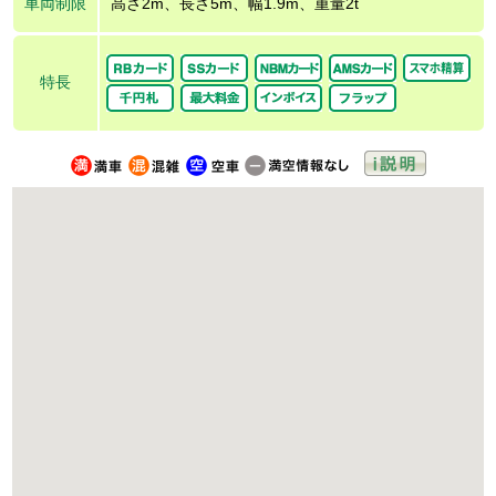
車両制限
高さ2m、長さ5m、幅1.9m、重量2t
特長