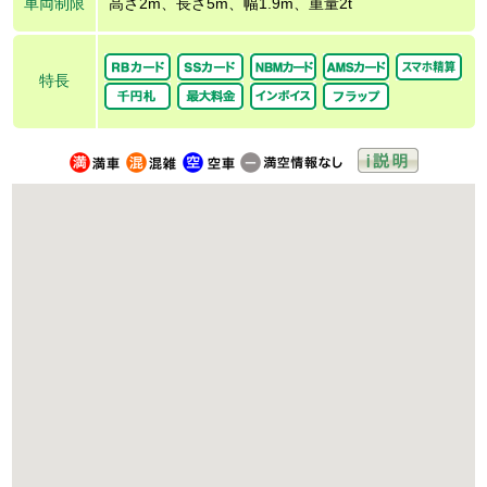
車両制限
高さ2m、長さ5m、幅1.9m、重量2t
特長