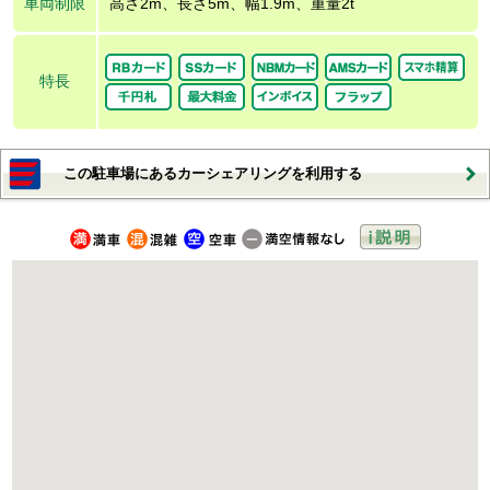
車両制限
高さ2m、長さ5m、幅1.9m、重量2t
特長
この駐車場にあるカーシェアリングを利用する