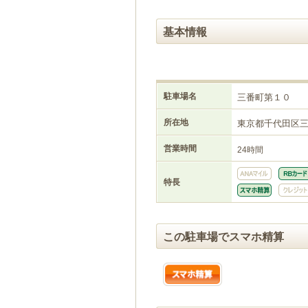
基本情報
駐車場名
三番町第１０
所在地
東京都千代田区
営業時間
24時間
特長
この駐車場でスマホ精算