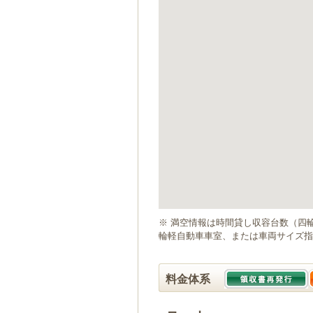
ゲ
ー
シ
ョ
ン
へ
移
動
し
ま
す
本
文
へ
移
動
※ 満空情報は時間貸し収容台数（四
し
輪軽自動車車室、または車両サイズ指
ま
す
料金体系