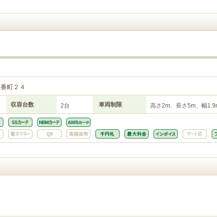
三番町２４
収容台数
車両制限
2台
高さ2m、長さ5m、幅1.9