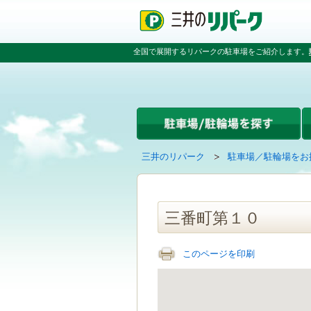
ペ
ペ
こ
ペ
ー
ー
こ
ー
ジ
ジ
か
ジ
の
内
ら
の
全国で展開するリパークの駐車場をご紹介します。
先
を
本
先
頭
移
文
頭
で
動
で
へ
す
す
す
戻
る
る
た
め
の
現
の
三井のリパーク
駐車場／駐輪場をお
リ
在
ペ
ン
の
ー
ク
ペ
ジ
で
ー
で
三番町第１０
す
ジ
す
グ
は
ロ
このページを印刷
ー
バ
ル
ナ
ビ