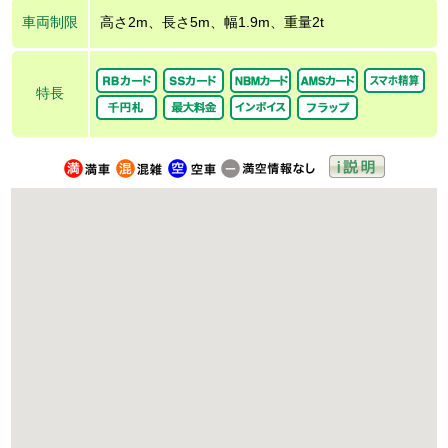
車両制限
高さ2m、長さ5m、幅1.9m、重量2t
特長