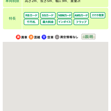
車両制限
高さ2m、長さ5m、幅1.9m、重量2t
特長