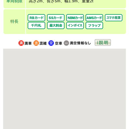
車両制限
高さ2m、長さ5m、幅1.9m、重量2t
特長