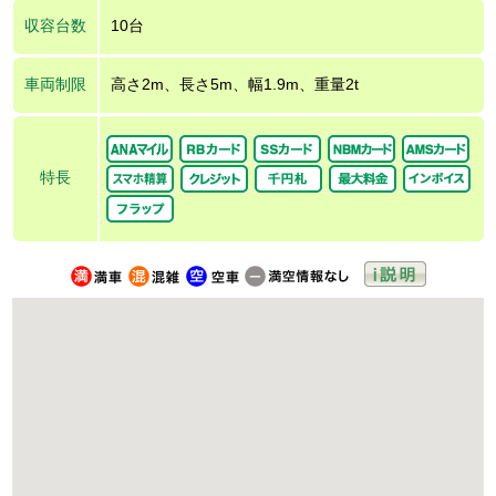
収容台数
10台
車両制限
高さ2m、長さ5m、幅1.9m、重量2t
特長