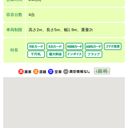
収容台数
4台
車両制限
高さ2m、長さ5m、幅1.9m、重量2t
特長