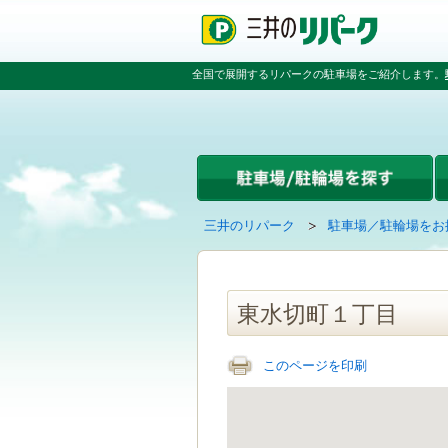
ペ
ペ
こ
ペ
ー
ー
こ
ー
ジ
ジ
か
ジ
の
内
ら
の
全国で展開するリパークの駐車場をご紹介します。
先
を
本
先
頭
移
文
頭
で
動
で
へ
す
す
す
戻
る
る
た
め
の
現
の
三井のリパーク
駐車場／駐輪場をお
リ
在
ペ
ン
の
ー
ク
ペ
ジ
で
ー
で
東水切町１丁目
す
ジ
す
グ
は
ロ
このページを印刷
ー
バ
ル
ナ
ビ