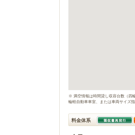
ゲ
ー
シ
ョ
ン
へ
移
動
し
ま
す
本
文
へ
移
動
※ 満空情報は時間貸し収容台数（四
し
輪軽自動車車室、または車両サイズ指
ま
す
料金体系