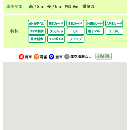
車両制限
高さ2m、長さ5m、幅1.9m、重量2t
特長