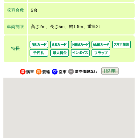
収容台数
5台
車両制限
高さ2m、長さ5m、幅1.9m、重量2t
特長