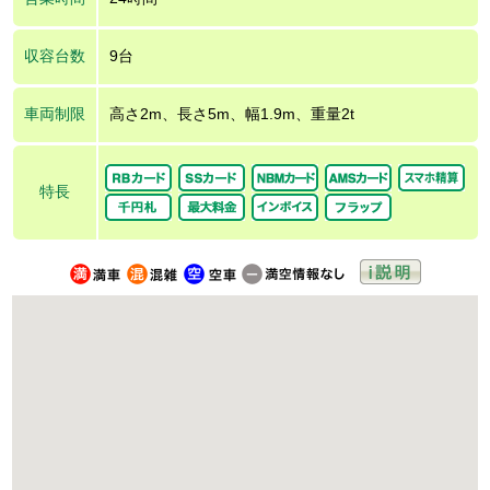
収容台数
9台
車両制限
高さ2m、長さ5m、幅1.9m、重量2t
特長