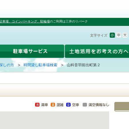
駐車場、コインパーキング、駐輪場
のご利用は三井のリパーク
文字サイズ
探しの方
時間貸し駐車場検索
山科音羽前出町第２