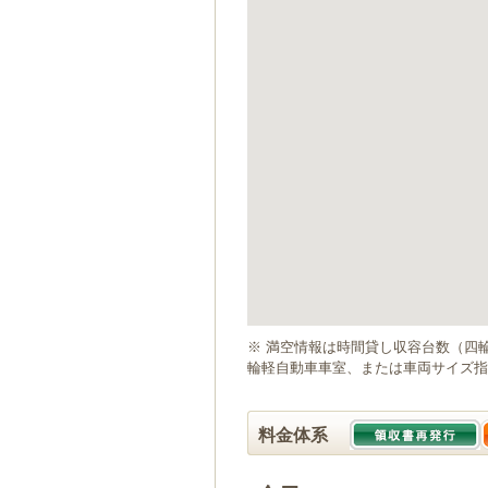
ゲ
ー
シ
ョ
ン
へ
移
動
し
ま
す
本
文
へ
移
動
※ 満空情報は時間貸し収容台数（四
し
輪軽自動車車室、または車両サイズ指
ま
す
料金体系