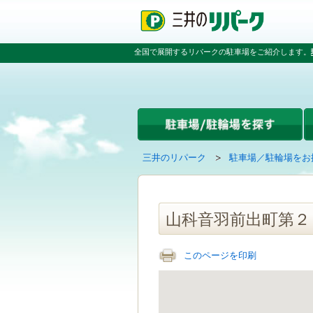
ペ
ペ
こ
ペ
ー
ー
こ
ー
ジ
ジ
か
ジ
の
内
ら
の
全国で展開するリパークの駐車場をご紹介します。
先
を
本
先
頭
移
文
頭
で
動
で
へ
す
す
す
戻
る
る
た
め
の
現
の
三井のリパーク
駐車場／駐輪場をお
リ
在
ペ
ン
の
ー
ク
ペ
ジ
で
ー
で
山科音羽前出町第２
す
ジ
す
グ
は
ロ
このページを印刷
ー
バ
ル
ナ
ビ