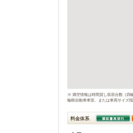
ゲ
ー
シ
ョ
ン
へ
移
動
し
ま
す
本
文
へ
移
動
※ 満空情報は時間貸し収容台数（四
し
輪軽自動車車室、または車両サイズ指
ま
す
料金体系