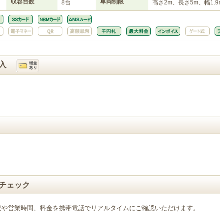
収容台数
車両制限
8台
高さ2m、長さ5m、幅1.9
入
チェック
況や営業時間、料金を携帯電話でリアルタイムにご確認いただけます。