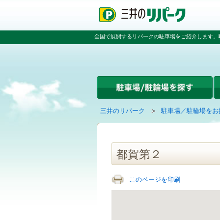
ペ
ペ
こ
ペ
ー
ー
こ
ー
ジ
ジ
か
ジ
の
内
ら
の
全国で展開するリパークの駐車場をご紹介します。
先
を
本
先
頭
移
文
頭
で
動
で
へ
す
す
す
戻
る
る
た
め
の
現
の
三井のリパーク
駐車場／駐輪場をお
リ
在
ペ
ン
の
ー
ク
ペ
ジ
で
ー
で
都賀第２
す
ジ
す
グ
は
ロ
このページを印刷
ー
バ
ル
ナ
ビ