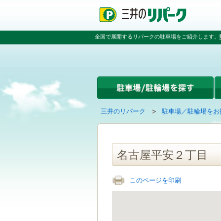
ペ
ペ
こ
ペ
ー
ー
こ
ー
ジ
ジ
か
ジ
の
内
ら
の
全国で展開するリパークの駐車場をご紹介します。
先
を
本
先
頭
移
文
頭
で
動
で
へ
す
す
す
戻
る
る
た
め
の
現
の
三井のリパーク
駐車場／駐輪場をお
リ
在
ペ
ン
の
ー
ク
ペ
ジ
で
ー
で
名古屋平安２丁目
す
ジ
す
グ
は
ロ
このページを印刷
ー
バ
ル
ナ
ビ