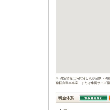
ゲ
ー
シ
ョ
ン
へ
移
動
し
ま
す
本
文
へ
移
動
※ 満空情報は時間貸し収容台数（四
し
輪軽自動車車室、または車両サイズ指
ま
す
料金体系