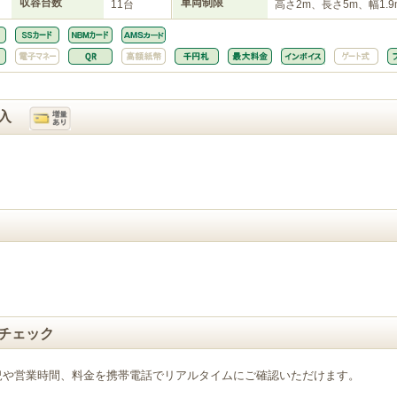
収容台数
車両制限
11台
高さ2m、長さ5m、幅1.9
入
チェック
況や営業時間、料金を携帯電話でリアルタイムにご確認いただけます。