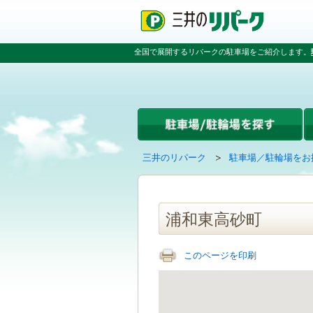
ペ
ペ
こ
ペ
ー
ー
こ
ー
ジ
ジ
か
ジ
の
内
ら
の
全国で展開するリパークの駐車場をご紹介します。
先
を
本
先
頭
移
文
頭
で
動
で
へ
す
す
す
戻
る
る
た
め
の
現
の
三井のリパーク
駐車場／駐輪場をお
リ
在
ペ
ン
の
ー
ク
ペ
ジ
で
ー
で
浦和東高砂町
す
ジ
す
グ
は
ロ
このページを印刷
ー
バ
ル
ナ
ビ