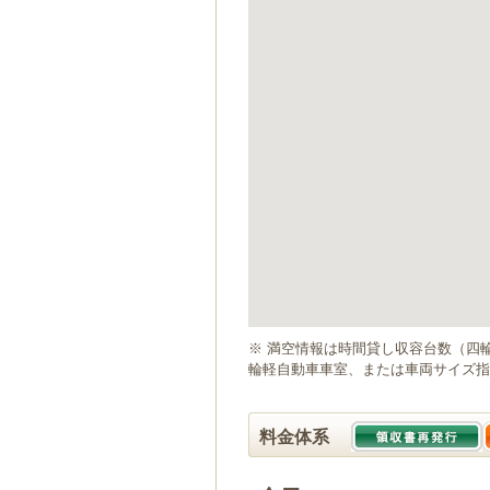
ゲ
ー
シ
ョ
ン
へ
移
動
し
ま
す
本
文
へ
移
動
※ 満空情報は時間貸し収容台数（四
し
輪軽自動車車室、または車両サイズ指
ま
す
料金体系