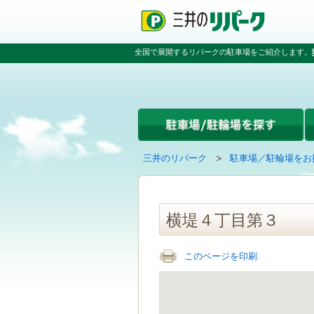
ペ
ペ
こ
ペ
ー
ー
こ
ー
ジ
ジ
か
ジ
の
内
ら
の
全国で展開するリパークの駐車場をご紹介します。
先
を
本
先
頭
移
文
頭
で
動
で
へ
す
す
す
戻
る
る
た
め
の
現
の
三井のリパーク
駐車場／駐輪場をお
リ
在
ペ
ン
の
ー
ク
ペ
ジ
で
ー
で
横堤４丁目第３
す
ジ
す
グ
は
ロ
このページを印刷
ー
バ
ル
ナ
ビ