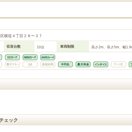
見区横堤４丁目２８ー３７
収容台数
車両制限
10台
高さ2m、長さ5m、幅1.9
チェック