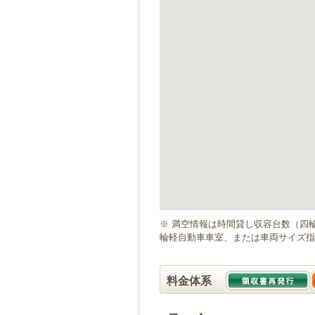
ゲ
ー
シ
ョ
ン
へ
移
動
し
ま
す
本
文
へ
移
動
※ 満空情報は時間貸し収容台数（四
し
輪軽自動車車室、または車両サイズ指
ま
す
料金体系