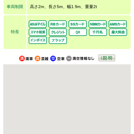
車両制限
高さ2m、長さ5m、幅1.9m、重量2t
特長