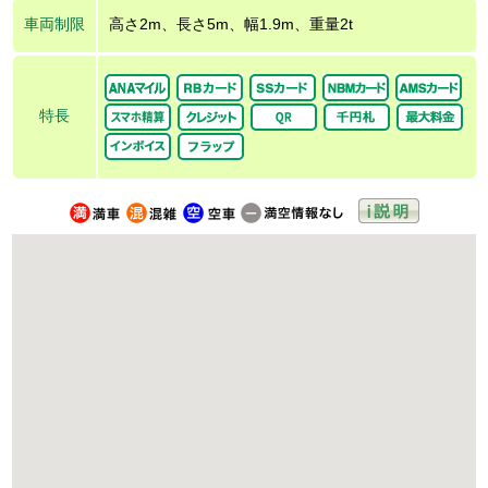
車両制限
高さ2m、長さ5m、幅1.9m、重量2t
特長