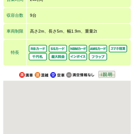
収容台数
9台
車両制限
高さ2m、長さ5m、幅1.9m、重量2t
特長