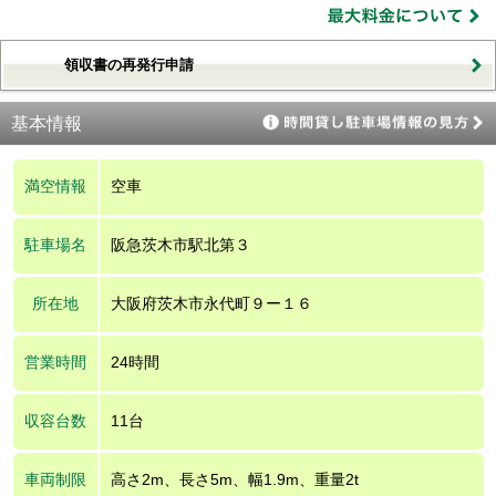
領収書の再発行申請
基本情報
満空情報
空車
駐車場名
阪急茨木市駅北第３
所在地
大阪府茨木市永代町９ー１６
営業時間
24時間
収容台数
11台
車両制限
高さ2m、長さ5m、幅1.9m、重量2t